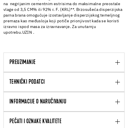
na negrijanim cementnim estrisima do maksimalne preostale
vlage od 3,5 CM% ili 92% r. F. (KRL)**. Brzosušeća disperzijska
parna brana omogućuje izostavljanje disperzijskog temeljnog
premaza kao međusloja koji potiče prionjivost kada se koristi
izravno ispod masa za izravnavanje. Za unutarnju
upotrebu.UZIN .
PREUZIMANJE
TEHNIČKI PODATCI
INFORMACIJE O NARUČIVANJU
PEČATI I OZNAKE KVALITETE