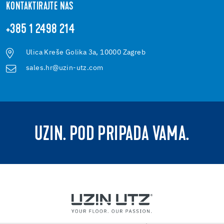
KONTAKTIRAJTE NAS
+385 1 2498 214
Ulica Kreše Golika 3a, 10000 Zagreb
sales.hr@uzin-utz.com
UZIN. POD PRIPADA VAMA.