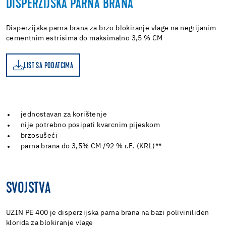
DISPERZIJSKA PARNA BRANA
Disperzijska parna brana za brzo blokiranje vlage na negrijanim
cementnim estrisima do maksimalno 3,5 % CM
LIST SA PODATCIMA
A
jednostavan za korištenje
nije potrebno posipati kvarcnim pijeskom
brzosušeći
parna brana do 3,5% CM /92 % r.F. (KRL)**
SVOJSTVA
UZIN PE 400 je disperzijska parna brana na bazi poliviniliden
klorida za blokiranje vlage