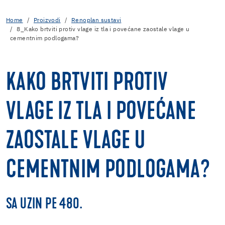
Home
Proizvodi
Renoplan sustavi
8_Kako brtviti protiv vlage iz tla i povećane zaostale vlage u
cementnim podlogama?
KAKO BRTVITI PROTIV
VLAGE IZ TLA I POVEĆANE
ZAOSTALE VLAGE U
CEMENTNIM PODLOGAMA?
SA UZIN PE 480.