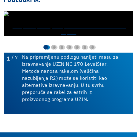
/ 7
Na pripremljenu podlogu nanijeti masu za
1
izravnavanje UZIN NC 170 LevelStar.
Metoda nanosa rakelom (veličina
nazubljenja R2) može se koristiti kao
alternativa izravnavanju. U tu svrhu
preporuča se rakel za estrih iz
proizvodnog programa UZIN.