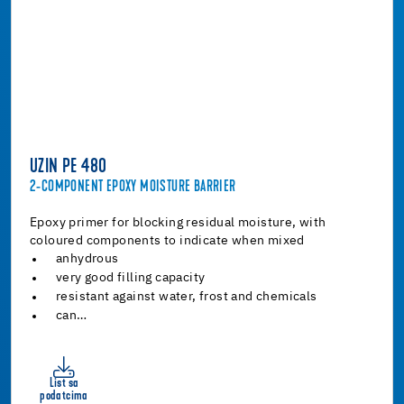
UZIN PE 480
2-COMPONENT EPOXY MOISTURE BARRIER
Epoxy primer for blocking residual moisture, with
coloured components to indicate when mixed
anhydrous
very good filling capacity
resistant against water, frost and chemicals
can…
List sa
podatcima