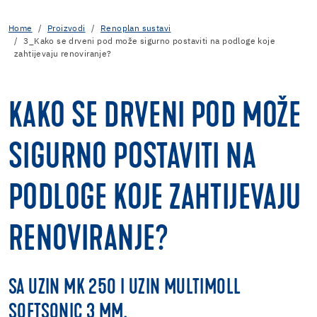
Home
Proizvodi
Renoplan sustavi
3_Kako se drveni pod može sigurno postaviti na podloge koje
zahtijevaju renoviranje?
KAKO SE DRVENI POD MOŽE
SIGURNO POSTAVITI NA
PODLOGE KOJE ZAHTIJEVAJU
RENOVIRANJE?
SA UZIN MK 250 I UZIN MULTIMOLL
SOFTSONIC 3 MM.