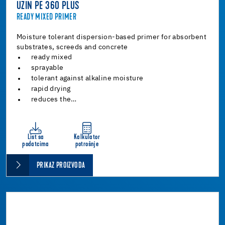
UZIN PE 360 PLUS
READY MIXED PRIMER
Moisture tolerant dispersion-based primer for absorbent
substrates, screeds and concrete
ready mixed
sprayable
tolerant against alkaline moisture
rapid drying
reduces the…
List sa
Kalkulator
podatcima
potrošnje
PRIKAZ PROIZVODA